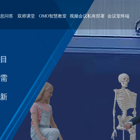
息问答
双师课堂
OMO智慧教室
视频会议私有部署
会议室终端
联
目
需
新